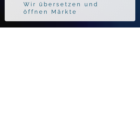
Wir übersetzen und
öffnen Märkte
Zwei Perspektiven, ein
Ziel:
Ihr Erfolg im globalen Handel
Ob Sie als Hersteller ein Produkt in einen neuen
Markt einführen möchten oder als
Händler/Hersteller gezielt nach bestimmten